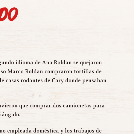
ado
gundo idioma de Ana Roldan se quejaron 
oso Marco Roldan compraron tortillas de 
de casas rodantes de Cary donde pensaban 
uvieron que comprar dos camionetas para 
iángulo.
 empleada doméstica y los trabajos de 